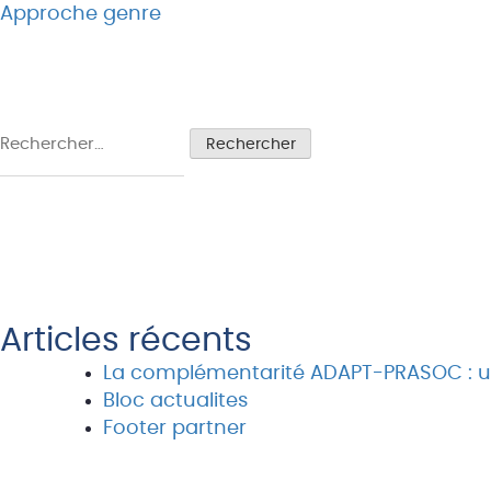
Navigation
Approche genre
de
l’article
Rechercher :
Articles récents
La complémentarité ADAPT-PRASOC : une
Bloc actualites
Footer partner