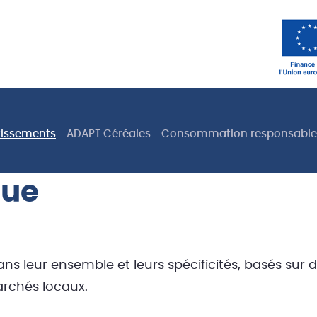
tissements
ADAPT Céréales
Consommation responsable
que
s leur ensemble et leurs spécificités, basés sur d
archés locaux.